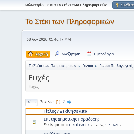
Καλωσορίσατε στο
Το Στέκι των Πληροφορικών
.
Σύνδεσ
Το Στέκι των Πληροφορικών
08 Αυγ 2026, 05:46:17 ΜΜ
Αρχική
Αναζήτηση
Ημερολόγιο
Το Στέκι των Πληροφορικών
Γενικά
Γενικά Παιδαγωγικά,
►
►
Ευχές
Ευχές
2
Σελίδες
1
Κάτω
Τίτλος
/
Ξεκίνησε από
Επι της Δημοτικής Παράδοσης
Ξεκίνησε από
nikolasmer
1
2
Όλοι
Σελίδες
Γενέθλια Linux!