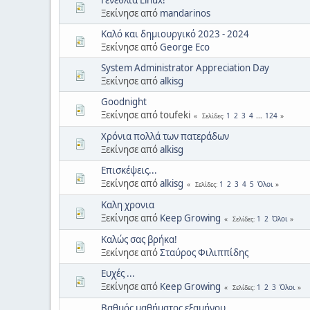
Ξεκίνησε από
mandarinos
Καλό και δημιουργικό 2023 - 2024
Ξεκίνησε από
George Eco
System Administrator Appreciation Day
Ξεκίνησε από
alkisg
Goodnight
Ξεκίνησε από toufeki
1
2
3
4
...
124
Σελίδες
Χρόνια πολλά των πατεράδων
Ξεκίνησε από
alkisg
Επισκέψεις...
Ξεκίνησε από
alkisg
1
2
3
4
5
Όλοι
Σελίδες
Καλη χρονια
Ξεκίνησε από
Keep Growing
1
2
Όλοι
Σελίδες
Καλώς σας βρήκα!
Ξεκίνησε από
Σταύρος Φιλιππίδης
Ευχές ...
Ξεκίνησε από
Keep Growing
1
2
3
Όλοι
Σελίδες
Βαθμός μαθήματος εξαμήνου