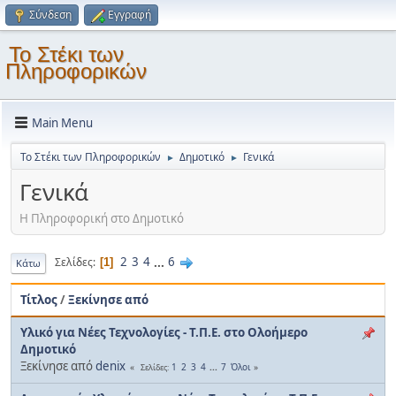
Σύνδεση
Εγγραφή
Το Στέκι των
Πληροφορικών
Main Menu
Το Στέκι των Πληροφορικών
Δημοτικό
Γενικά
►
►
Γενικά
Η Πληροφορική στο Δημοτικό
2
3
4
...
6
Σελίδες
1
Κάτω
Τίτλος
/
Ξεκίνησε από
Υλικό για Νέες Τεχνολογίες - Τ.Π.Ε. στο Ολοήμερο
Δημοτικό
Ξεκίνησε από
denix
1
2
3
4
...
7
Όλοι
Σελίδες