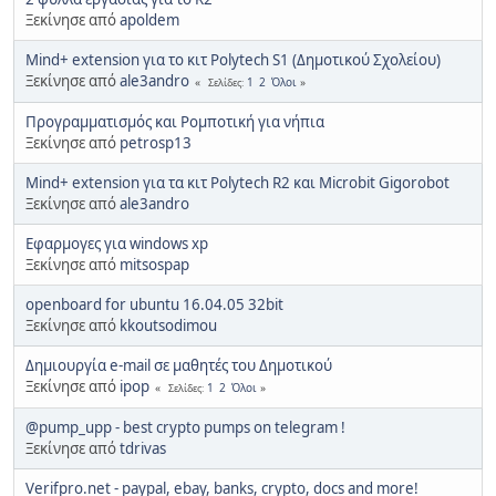
Ξεκίνησε από
apoldem
Mind+ extension για το κιτ Polytech S1 (Δημοτικού Σχολείου)
Ξεκίνησε από
ale3andro
1
2
Όλοι
Σελίδες
Προγραμματισμός και Ρομποτική για νήπια
Ξεκίνησε από
petrosp13
Mind+ extension για τα κιτ Polytech R2 και Microbit Gigorobot
Ξεκίνησε από
ale3andro
Εφαρμογες για windows xp
Ξεκίνησε από
mitsospap
openboard for ubuntu 16.04.05 32bit
Ξεκίνησε από
kkoutsodimou
Δημιουργία e-mail σε μαθητές του Δημοτικού
Ξεκίνησε από
ipop
1
2
Όλοι
Σελίδες
@pump_upp - best crypto pumps on telegram !
Ξεκίνησε από
tdrivas
Verifpro.net - paypal, ebay, banks, crypto, docs and more!