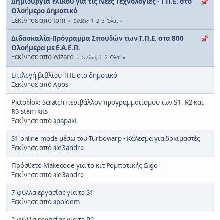
Δημιουργία Υλικού για τις Νέες Τεχνολογίες - Τ.Π.Ε. στο
Ολοήμερο Δημοτικό
Ξεκίνησε από
tom
1
2
3
Όλοι
Σελίδες
Διδασκαλία-Πρόγραμμα Σπουδών των Τ.Π.Ε. στα 800
Ολοήμερα με Ε.Α.Ε.Π.
Ξεκίνησε από Wizard
1
2
Όλοι
Σελίδες
Επιλογή βιβλίου ΤΠΕ στο δημοτικό
Ξεκίνησε από
Apos
Pictoblox: Scratch περιβάλλον προγραμματισμού των S1, R2 και
R3 stem kits
Ξεκίνησε από
apapakL
S1 online mode μέσω του Turbowarp - Κάλεσμα για δοκιμαστές
Ξεκίνησε από
ale3andro
Πρόσθετο Makecode για το κιτ Ρομποτικής Gigo
Ξεκίνησε από
ale3andro
7 φύλλα εργασίας για το S1
Ξεκίνησε από
apoldem
2 φύλλα εργασίας για το R2