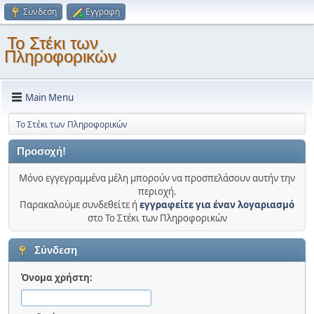
Σύνδεση
Εγγραφή
Το Στέκι των
Πληροφορικών
Main Menu
Το Στέκι των Πληροφορικών
Προσοχή!
Μόνο εγγεγραμμένα μέλη μπορούν να προσπελάσουν αυτήν την
περιοχή.
Παρακαλούμε συνδεθείτε ή
εγγραφείτε για έναν λογαριασμό
στο Το Στέκι των Πληροφορικών
Σύνδεση
Όνομα χρήστη: