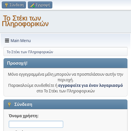
Σύνδεση
Εγγραφή
Το Στέκι των
Πληροφορικών
Main Menu
Το Στέκι των Πληροφορικών
Προσοχή!
Μόνο εγγεγραμμένα μέλη μπορούν να προσπελάσουν αυτήν την
περιοχή.
Παρακαλούμε συνδεθείτε ή
εγγραφείτε για έναν λογαριασμό
στο Το Στέκι των Πληροφορικών
Σύνδεση
Όνομα χρήστη: