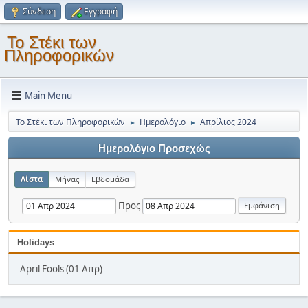
Σύνδεση
Εγγραφή
Το Στέκι των
Πληροφορικών
Main Menu
Το Στέκι των Πληροφορικών
Ημερολόγιο
Απρίλιος 2024
►
►
Ημερολόγιο Προσεχώς
Λίστα
Μήνας
Εβδομάδα
Προς
Holidays
April Fools (01 Απρ)