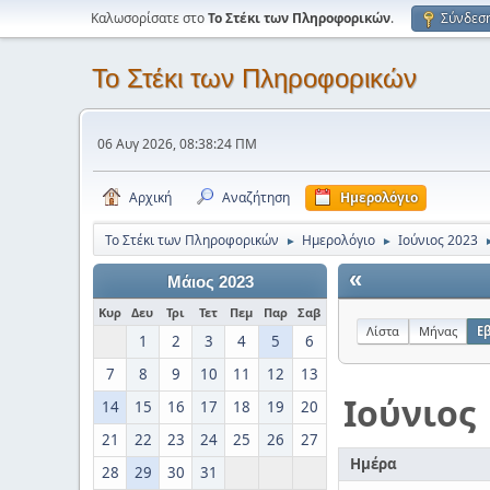
Καλωσορίσατε στο
Το Στέκι των Πληροφορικών
.
Σύνδεσ
Το Στέκι των Πληροφορικών
06 Αυγ 2026, 08:38:24 ΠΜ
Αρχική
Αναζήτηση
Ημερολόγιο
Το Στέκι των Πληροφορικών
Ημερολόγιο
Ιούνιος 2023
►
►
«
Μάιος 2023
Κυρ
Δευ
Τρι
Τετ
Πεμ
Παρ
Σαβ
Λίστα
Μήνας
Ε
1
2
3
4
5
6
7
8
9
10
11
12
13
Ιούνιος
14
15
16
17
18
19
20
21
22
23
24
25
26
27
Ημέρα
28
29
30
31