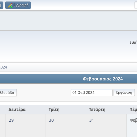
η
Εγγραφή
Ειδή
2024
Φεβρουάριος 2024
βδομάδα
Δευτέρα
Τρίτη
Τετάρτη
Πέ
29
30
31
Φεβ