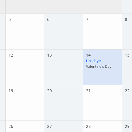
5
6
7
8
12
13
14
15
Holidays:
Valentine's Day
19
20
21
22
26
27
28
29