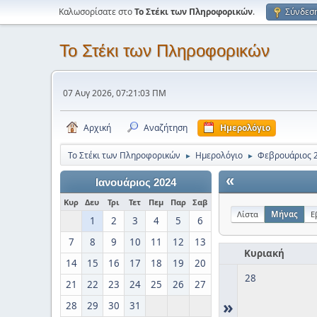
Καλωσορίσατε στο
Το Στέκι των Πληροφορικών
.
Σύνδεσ
Το Στέκι των Πληροφορικών
07 Αυγ 2026, 07:21:03 ΠΜ
Αρχική
Αναζήτηση
Ημερολόγιο
Το Στέκι των Πληροφορικών
Ημερολόγιο
Φεβρουάριος 
►
►
«
Ιανουάριος 2024
Κυρ
Δευ
Τρι
Τετ
Πεμ
Παρ
Σαβ
Λίστα
Μήνας
Ε
1
2
3
4
5
6
7
8
9
10
11
12
13
Κυριακή
14
15
16
17
18
19
20
28
21
22
23
24
25
26
27
»
28
29
30
31