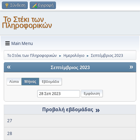
Σύνδεση
Εγγραφή
Το Στέκι των
Πληροφορικών
Main Menu
Το Στέκι των Πληροφορικών
Ημερολόγιο
Σεπτέμβριος 2023
►
►
«
»
Σεπτέμβριος 2023
Λίστα
Μήνας
Εβδομάδα
»
27
28