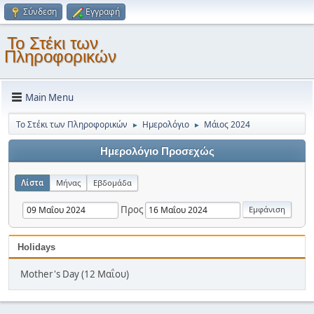
Σύνδεση
Εγγραφή
Το Στέκι των
Πληροφορικών
Main Menu
Το Στέκι των Πληροφορικών
Ημερολόγιο
Μάιος 2024
►
►
Ημερολόγιο Προσεχώς
Λίστα
Μήνας
Εβδομάδα
Προς
Holidays
Mother's Day (12 Μαΐου)