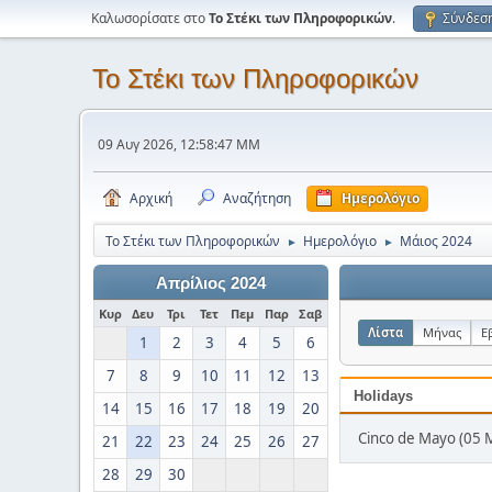
Καλωσορίσατε στο
Το Στέκι των Πληροφορικών
.
Σύνδεσ
Το Στέκι των Πληροφορικών
09 Αυγ 2026, 12:58:47 ΜΜ
Αρχική
Αναζήτηση
Ημερολόγιο
Το Στέκι των Πληροφορικών
Ημερολόγιο
Μάιος 2024
►
►
Απρίλιος 2024
Κυρ
Δευ
Τρι
Τετ
Πεμ
Παρ
Σαβ
Λίστα
Μήνας
Ε
1
2
3
4
5
6
7
8
9
10
11
12
13
Holidays
14
15
16
17
18
19
20
Cinco de Mayo (05 
21
22
23
24
25
26
27
28
29
30