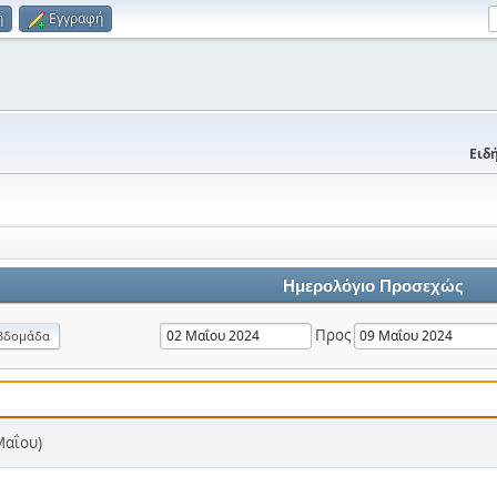
η
Εγγραφή
Ειδή
Ημερολόγιο Προσεχώς
Προς
βδομάδα
Μαΐου)