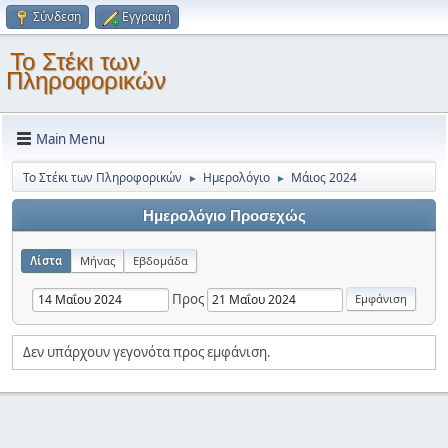
Σύνδεση
Εγγραφή
Το Στέκι των
Πληροφορικών
Main Menu
Το Στέκι των Πληροφορικών
Ημερολόγιο
Μάιος 2024
►
►
Ημερολόγιο Προσεχώς
Λίστα
Μήνας
Εβδομάδα
Προς
Δεν υπάρχουν γεγονότα προς εμφάνιση.