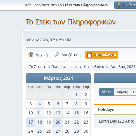
Καλωσορίσατε στο
Το Στέκι των Πληροφορικών
.
Σύνδεσ
Το Στέκι των Πληροφορικών
08 Αυγ 2026, 07:31:51 ΠΜ
Αρχική
Αναζήτηση
Ημερολόγιο
Το Στέκι των Πληροφορικών
Ημερολόγιο
Απρίλιος 2024
►
►
Μάρτιος 2024
Κυρ
Δευ
Τρι
Τετ
Πεμ
Παρ
Σαβ
Λίστα
Μήνας
Ε
1
2
3
4
5
6
7
8
9
Holidays
10
11
12
13
14
15
16
Earth Day (22 Απρ)
17
18
19
20
21
22
23
24
25
26
27
28
29
30