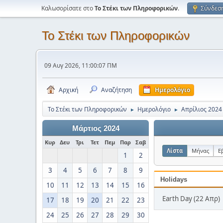
Καλωσορίσατε στο
Το Στέκι των Πληροφορικών
.
Σύνδεσ
Το Στέκι των Πληροφορικών
09 Αυγ 2026, 11:00:07 ΠΜ
Αρχική
Αναζήτηση
Ημερολόγιο
Το Στέκι των Πληροφορικών
Ημερολόγιο
Απρίλιος 2024
►
►
Μάρτιος 2024
Κυρ
Δευ
Τρι
Τετ
Πεμ
Παρ
Σαβ
Λίστα
Μήνας
Ε
1
2
3
4
5
6
7
8
9
Holidays
10
11
12
13
14
15
16
Earth Day (22 Απρ)
17
18
19
20
21
22
23
24
25
26
27
28
29
30