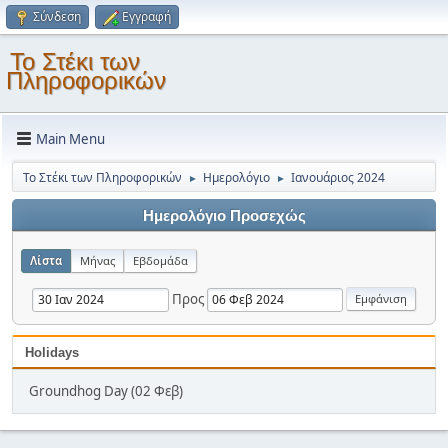
Σύνδεση
Εγγραφή
Το Στέκι των
Πληροφορικών
Main Menu
Το Στέκι των Πληροφορικών
Ημερολόγιο
Ιανουάριος 2024
►
►
Ημερολόγιο Προσεχώς
Λίστα
Μήνας
Εβδομάδα
Προς
Holidays
Groundhog Day (02 Φεβ)