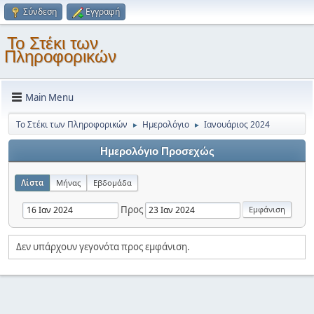
Σύνδεση
Εγγραφή
Το Στέκι των
Πληροφορικών
Main Menu
Το Στέκι των Πληροφορικών
Ημερολόγιο
Ιανουάριος 2024
►
►
Ημερολόγιο Προσεχώς
Λίστα
Μήνας
Εβδομάδα
Προς
Δεν υπάρχουν γεγονότα προς εμφάνιση.