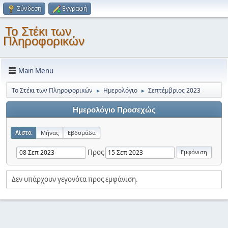
Σύνδεση
Εγγραφή
Το Στέκι των
Πληροφορικών
Main Menu
Το Στέκι των Πληροφορικών
Ημερολόγιο
Σεπτέμβριος 2023
►
►
Ημερολόγιο Προσεχώς
Λίστα
Μήνας
Εβδομάδα
Προς
Δεν υπάρχουν γεγονότα προς εμφάνιση.