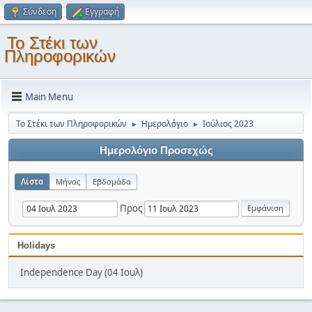
Σύνδεση
Εγγραφή
Το Στέκι των
Πληροφορικών
Main Menu
Το Στέκι των Πληροφορικών
Ημερολόγιο
Ιούλιος 2023
►
►
Ημερολόγιο Προσεχώς
Λίστα
Μήνας
Εβδομάδα
Προς
Holidays
Independence Day (04 Ιουλ)