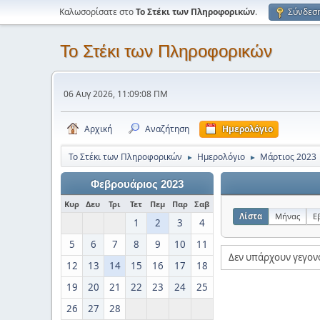
Καλωσορίσατε στο
Το Στέκι των Πληροφορικών
.
Σύνδεσ
Το Στέκι των Πληροφορικών
06 Αυγ 2026, 11:09:08 ΠΜ
Αρχική
Αναζήτηση
Ημερολόγιο
Το Στέκι των Πληροφορικών
Ημερολόγιο
Μάρτιος 2023
►
►
Φεβρουάριος 2023
Κυρ
Δευ
Τρι
Τετ
Πεμ
Παρ
Σαβ
Λίστα
Μήνας
Ε
1
2
3
4
5
6
7
8
9
10
11
Δεν υπάρχουν γεγον
12
13
14
15
16
17
18
19
20
21
22
23
24
25
26
27
28