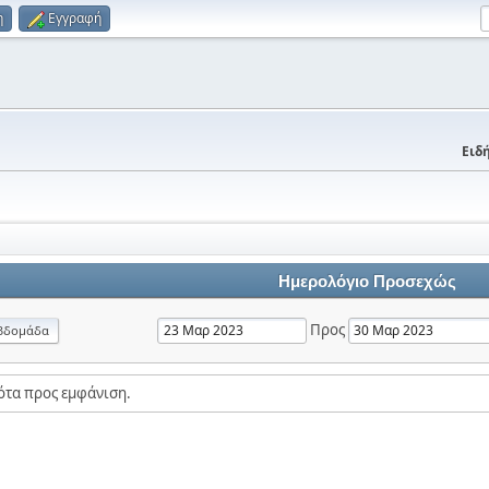
η
Εγγραφή
Ειδή
Ημερολόγιο Προσεχώς
Προς
βδομάδα
ότα προς εμφάνιση.