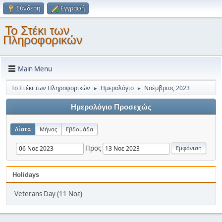
Σύνδεση
Εγγραφή
Το Στέκι των
Πληροφορικών
Main Menu
Το Στέκι των Πληροφορικών
Ημερολόγιο
Νοέμβριος 2023
►
►
Ημερολόγιο Προσεχώς
Λίστα
Μήνας
Εβδομάδα
Προς
Holidays
Veterans Day (11 Νοε)