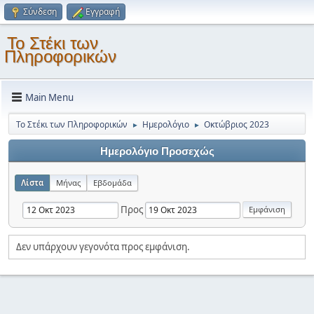
Σύνδεση
Εγγραφή
Το Στέκι των
Πληροφορικών
Main Menu
Το Στέκι των Πληροφορικών
Ημερολόγιο
Οκτώβριος 2023
►
►
Ημερολόγιο Προσεχώς
Λίστα
Μήνας
Εβδομάδα
Προς
Δεν υπάρχουν γεγονότα προς εμφάνιση.