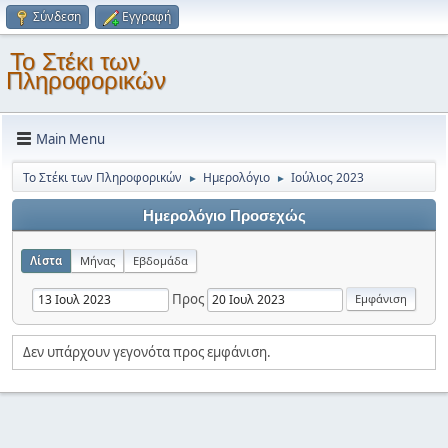
Σύνδεση
Εγγραφή
Το Στέκι των
Πληροφορικών
Main Menu
Το Στέκι των Πληροφορικών
Ημερολόγιο
Ιούλιος 2023
►
►
Ημερολόγιο Προσεχώς
Λίστα
Μήνας
Εβδομάδα
Προς
Δεν υπάρχουν γεγονότα προς εμφάνιση.