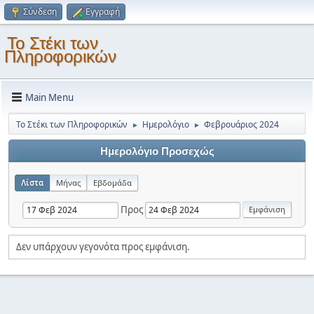
Σύνδεση
Εγγραφή
Το Στέκι των
Πληροφορικών
Main Menu
Το Στέκι των Πληροφορικών
Ημερολόγιο
Φεβρουάριος 2024
►
►
Ημερολόγιο Προσεχώς
Λίστα
Μήνας
Εβδομάδα
Προς
Δεν υπάρχουν γεγονότα προς εμφάνιση.