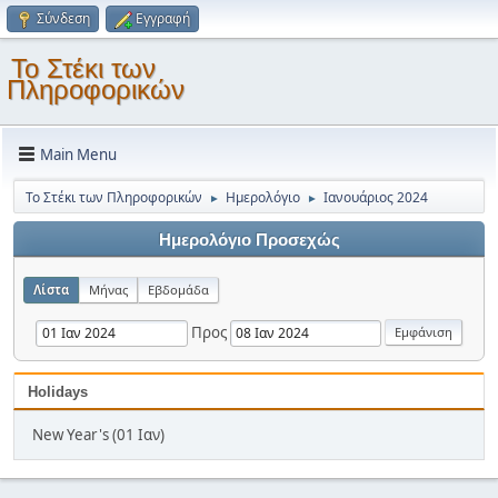
Σύνδεση
Εγγραφή
Το Στέκι των
Πληροφορικών
Main Menu
Το Στέκι των Πληροφορικών
Ημερολόγιο
Ιανουάριος 2024
►
►
Ημερολόγιο Προσεχώς
Λίστα
Μήνας
Εβδομάδα
Προς
Holidays
New Year's (01 Ιαν)