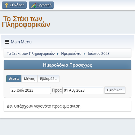
Σύνδεση
Εγγραφή
Το Στέκι των
Πληροφορικών
Main Menu
Το Στέκι των Πληροφορικών
Ημερολόγιο
Ιούλιος 2023
►
►
Ημερολόγιο Προσεχώς
Λίστα
Μήνας
Εβδομάδα
Προς
Δεν υπάρχουν γεγονότα προς εμφάνιση.