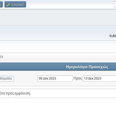
η
Εγγραφή
Ειδή
23
Ημερολόγιο Προσεχώς
Προς
βδομάδα
ότα προς εμφάνιση.