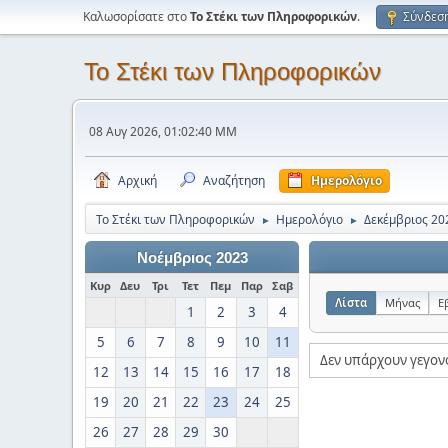
Καλωσορίσατε στο
Το Στέκι των Πληροφορικών
.
Σύνδεσ
Το Στέκι των Πληροφορικών
08 Αυγ 2026, 01:02:40 ΜΜ
Αρχική
Αναζήτηση
Ημερολόγιο
Το Στέκι των Πληροφορικών
Ημερολόγιο
Δεκέμβριος 20
►
►
Νοέμβριος 2023
Κυρ
Δευ
Τρι
Τετ
Πεμ
Παρ
Σαβ
Λίστα
Μήνας
Ε
1
2
3
4
5
6
7
8
9
10
11
Δεν υπάρχουν γεγον
12
13
14
15
16
17
18
19
20
21
22
23
24
25
26
27
28
29
30