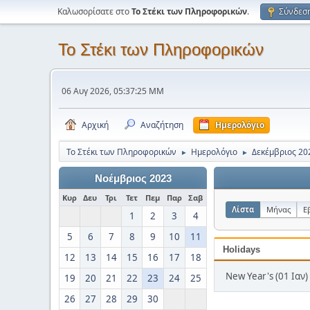
Καλωσορίσατε στο
Το Στέκι των Πληροφορικών
.
Σύνδεσ
Το Στέκι των Πληροφορικών
06 Αυγ 2026, 05:37:25 ΜΜ
Αρχική
Αναζήτηση
Ημερολόγιο
Το Στέκι των Πληροφορικών
Ημερολόγιο
Δεκέμβριος 20
►
►
Νοέμβριος 2023
Κυρ
Δευ
Τρι
Τετ
Πεμ
Παρ
Σαβ
Λίστα
Μήνας
Ε
1
2
3
4
5
6
7
8
9
10
11
Holidays
12
13
14
15
16
17
18
New Year's (01 Ιαν)
19
20
21
22
23
24
25
26
27
28
29
30