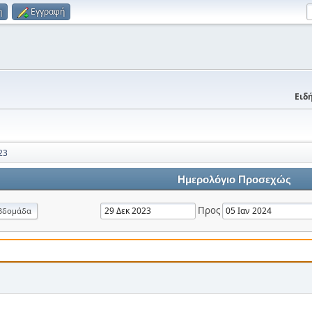
η
Εγγραφή
Ειδή
23
Ημερολόγιο Προσεχώς
Προς
βδομάδα