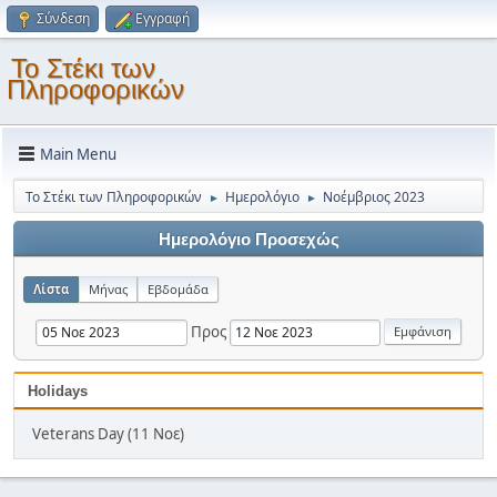
Σύνδεση
Εγγραφή
Το Στέκι των
Πληροφορικών
Main Menu
Το Στέκι των Πληροφορικών
Ημερολόγιο
Νοέμβριος 2023
►
►
Ημερολόγιο Προσεχώς
Λίστα
Μήνας
Εβδομάδα
Προς
Holidays
Veterans Day (11 Νοε)