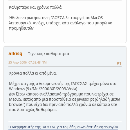
Καλησπέρα και χρόνια πολλά
Ήθελα να ρωτήσω αν η ΓΛΩΣΣΑ λειτουργεί σε MacOS
λειτουργικό. Αν όχι, υπάρχει κάτι ανάλογο που μπορώ να
προμηθευτώ?
alkisg
Τεχνικός / καθαρίστρια
25 Απρ 2006, 07:32:48 ΠΜ
#1
Χρόνια πολλά κι από μένα.
Μέχρι στιγμής ο Διερμηνευτής της ΓΛΩΣΣΑΣ τρέχει μόνο στα
Windows (9x/Me/2000/XP/2003/Vista).
Δεν ξέρω κάποιο εναλλακτικό πρόγραμμα που να τρέχει σε
MacOS, εκτός από μια προσπάθεια σε Javascript (δηλαδή μέσω
browser) που είχα δει πριν από πολλά χρόνια σε κάποιο site
που δυστυχώς δε θυμάμαι.
Ο Διερμηνευτής της ΓΛΩΣΣΑΣ για το μάθημα «Ανάπτυξη εφαρμογών