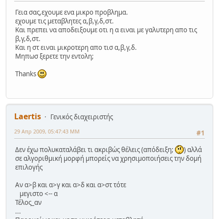
Γεια σας,εχουμε ενα μικρο προβλημα.
εχουμε τις μεταβλητες α,β,γ,δ,στ.
Και πρεπει να αποδειξουμε οτι η α ειναι με γαλυτερη απο τις
β,γ,δ,στ.
Και η στ ειναι μικροτερη απο τισ α,β,γ,δ.
Μηπωσ ξερετε την εντολη;
Thanks
Laertis
Γενικός διαχειριστής
29 Απρ 2009, 05:47:43 ΜΜ
#1
Δεν έχω πολυκαταλάβει τι ακριβώς θέλεις (απόδειξη;
) αλλά
σε αλγοριθμική μορφή μπορείς να χρησιμοποιήσεις την δομή
επιλογής
Αν α>β και α>γ και α>δ και α>στ τότε
μεγιστο <-- α
Τέλος_αν
...