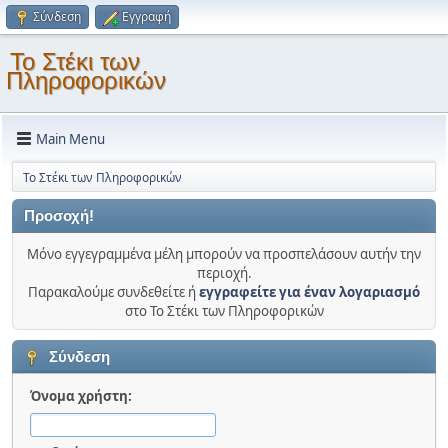
Σύνδεση
Εγγραφή
Το Στέκι των
Πληροφορικών
Main Menu
Το Στέκι των Πληροφορικών
Προσοχή!
Μόνο εγγεγραμμένα μέλη μπορούν να προσπελάσουν αυτήν την
περιοχή.
Παρακαλούμε συνδεθείτε ή
εγγραφείτε για έναν λογαριασμό
στο Το Στέκι των Πληροφορικών
Σύνδεση
Όνομα χρήστη: