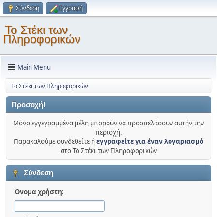
Σύνδεση
Εγγραφή
Το Στέκι των
Πληροφορικών
Main Menu
Το Στέκι των Πληροφορικών
Προσοχή!
Μόνο εγγεγραμμένα μέλη μπορούν να προσπελάσουν αυτήν την
περιοχή.
Παρακαλούμε συνδεθείτε ή
εγγραφείτε για έναν λογαριασμό
στο Το Στέκι των Πληροφορικών
Σύνδεση
Όνομα χρήστη: