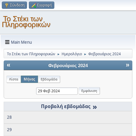
Σύνδεση
Εγγραφή
Το Στέκι των
Πληροφορικών
Main Menu
Το Στέκι των Πληροφορικών
Ημερολόγιο
Φεβρουάριος 2024
►
►
«
»
Φεβρουάριος 2024
Λίστα
Μήνας
Εβδομάδα
»
28
29