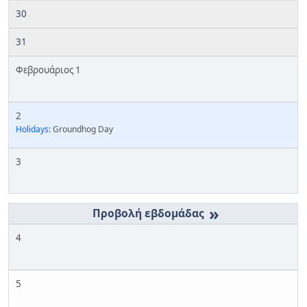
30
31
Φεβρουάριος 1
2
Holidays:
Groundhog Day
3
»
4
5