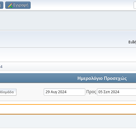
η
Εγγραφή
Ειδή
24
Ημερολόγιο Προσεχώς
Προς
βδομάδα