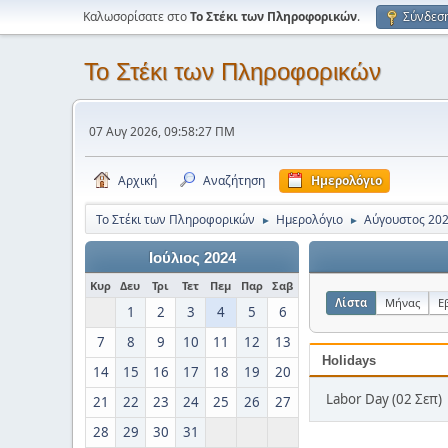
Καλωσορίσατε στο
Το Στέκι των Πληροφορικών
.
Σύνδεσ
Το Στέκι των Πληροφορικών
07 Αυγ 2026, 09:58:27 ΠΜ
Αρχική
Αναζήτηση
Ημερολόγιο
Το Στέκι των Πληροφορικών
Ημερολόγιο
Αύγουστος 20
►
►
Ιούλιος 2024
Κυρ
Δευ
Τρι
Τετ
Πεμ
Παρ
Σαβ
Λίστα
Μήνας
Ε
1
2
3
4
5
6
7
8
9
10
11
12
13
Holidays
14
15
16
17
18
19
20
Labor Day (02 Σεπ)
21
22
23
24
25
26
27
28
29
30
31