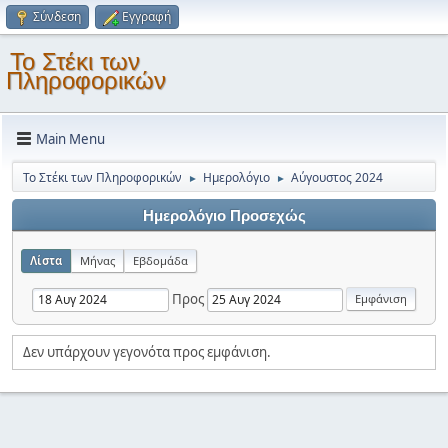
Σύνδεση
Εγγραφή
Το Στέκι των
Πληροφορικών
Main Menu
Το Στέκι των Πληροφορικών
Ημερολόγιο
Αύγουστος 2024
►
►
Ημερολόγιο Προσεχώς
Λίστα
Μήνας
Εβδομάδα
Προς
Δεν υπάρχουν γεγονότα προς εμφάνιση.