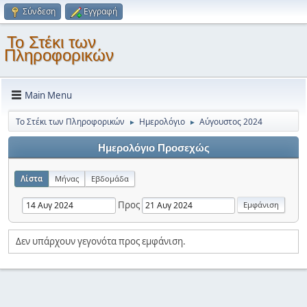
Σύνδεση
Εγγραφή
Το Στέκι των
Πληροφορικών
Main Menu
Το Στέκι των Πληροφορικών
Ημερολόγιο
Αύγουστος 2024
►
►
Ημερολόγιο Προσεχώς
Λίστα
Μήνας
Εβδομάδα
Προς
Δεν υπάρχουν γεγονότα προς εμφάνιση.