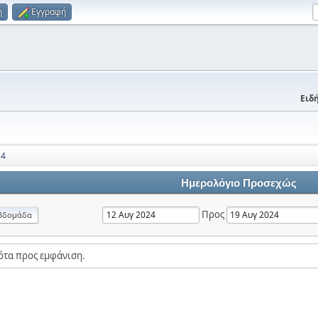
η
Εγγραφή
Ειδή
24
Ημερολόγιο Προσεχώς
Προς
βδομάδα
ότα προς εμφάνιση.