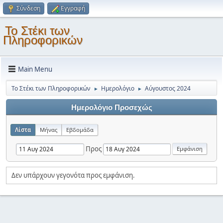
Σύνδεση
Εγγραφή
Το Στέκι των
Πληροφορικών
Main Menu
Το Στέκι των Πληροφορικών
Ημερολόγιο
Αύγουστος 2024
►
►
Ημερολόγιο Προσεχώς
Λίστα
Μήνας
Εβδομάδα
Προς
Δεν υπάρχουν γεγονότα προς εμφάνιση.