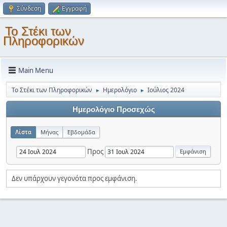
Σύνδεση
Εγγραφή
Το Στέκι των
Πληροφορικών
Main Menu
Το Στέκι των Πληροφορικών
Ημερολόγιο
Ιούλιος 2024
►
►
Ημερολόγιο Προσεχώς
Λίστα
Μήνας
Εβδομάδα
Προς
Δεν υπάρχουν γεγονότα προς εμφάνιση.