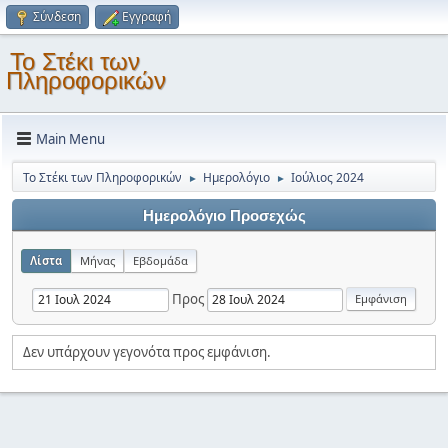
Σύνδεση
Εγγραφή
Το Στέκι των
Πληροφορικών
Main Menu
Το Στέκι των Πληροφορικών
Ημερολόγιο
Ιούλιος 2024
►
►
Ημερολόγιο Προσεχώς
Λίστα
Μήνας
Εβδομάδα
Προς
Δεν υπάρχουν γεγονότα προς εμφάνιση.