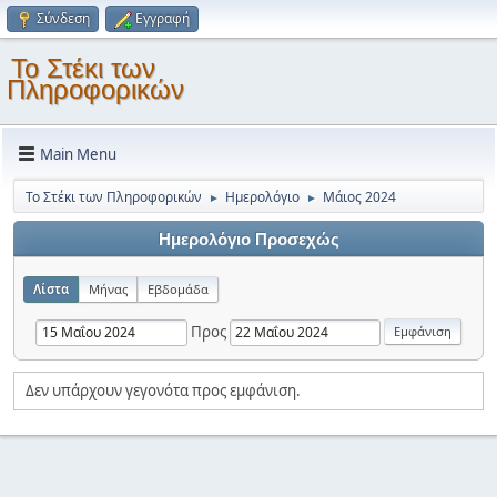
Σύνδεση
Εγγραφή
Το Στέκι των
Πληροφορικών
Main Menu
Το Στέκι των Πληροφορικών
Ημερολόγιο
Μάιος 2024
►
►
Ημερολόγιο Προσεχώς
Λίστα
Μήνας
Εβδομάδα
Προς
Δεν υπάρχουν γεγονότα προς εμφάνιση.