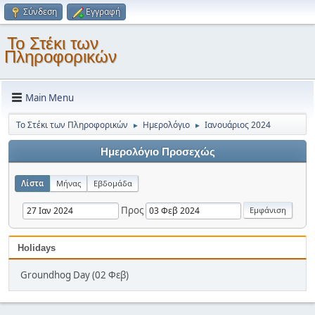
Σύνδεση
Εγγραφή
Το Στέκι των
Πληροφορικών
Main Menu
Το Στέκι των Πληροφορικών
Ημερολόγιο
Ιανουάριος 2024
►
►
Ημερολόγιο Προσεχώς
Λίστα
Μήνας
Εβδομάδα
Προς
Holidays
Groundhog Day (02 Φεβ)