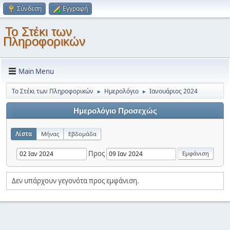
Σύνδεση
Εγγραφή
Το Στέκι των
Πληροφορικών
Main Menu
Το Στέκι των Πληροφορικών
Ημερολόγιο
Ιανουάριος 2024
►
►
Ημερολόγιο Προσεχώς
Λίστα
Μήνας
Εβδομάδα
Προς
Δεν υπάρχουν γεγονότα προς εμφάνιση.