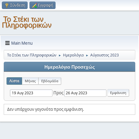
Σύνδεση
Εγγραφή
Το Στέκι των
Πληροφορικών
Main Menu
Το Στέκι των Πληροφορικών
Ημερολόγιο
Αύγουστος 2023
►
►
Ημερολόγιο Προσεχώς
Λίστα
Μήνας
Εβδομάδα
Προς
Δεν υπάρχουν γεγονότα προς εμφάνιση.