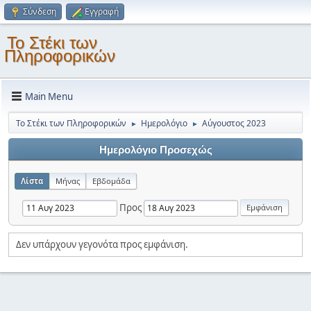
Σύνδεση
Εγγραφή
Το Στέκι των
Πληροφορικών
Main Menu
Το Στέκι των Πληροφορικών
Ημερολόγιο
Αύγουστος 2023
►
►
Ημερολόγιο Προσεχώς
Λίστα
Μήνας
Εβδομάδα
Προς
Δεν υπάρχουν γεγονότα προς εμφάνιση.