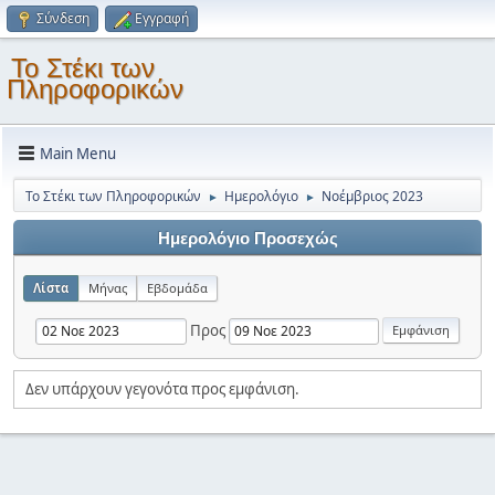
Σύνδεση
Εγγραφή
Το Στέκι των
Πληροφορικών
Main Menu
Το Στέκι των Πληροφορικών
Ημερολόγιο
Νοέμβριος 2023
►
►
Ημερολόγιο Προσεχώς
Λίστα
Μήνας
Εβδομάδα
Προς
Δεν υπάρχουν γεγονότα προς εμφάνιση.