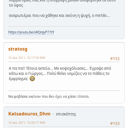
το ύφος
αναρωτιέμαι που να χάθηκε και εκείνη η ψυχή, ο mirtilo...
https://youtu.be/xRQnJyP77tY
stratosg
16 Δεκ 2011, 10:17:59 ΜΜ
#132
Α πα πα!! Τέτοια αστεία... Με κοψοχόλιασες... Έγραψε από
κάτω και ο Γιώργος... Πολύ θελει νομίζεις να το πάθεις το
έμφραγμα;
Να φοβάσαι εκείνον που δεν έχει να χάσει τίποτα.
Katsadouros_Dhm
επισκέπτης
16 Δεκ 2011, 10:20:17 ΜΜ
#133