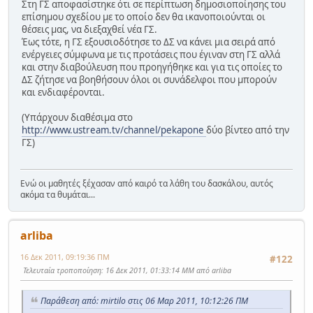
Στη ΓΣ αποφασίστηκε ότι σε περίπτωση δημοσιοποίησης του
επίσημου σχεδίου με το οποίο δεν θα ικανοποιούνται οι
θέσεις μας, να διεξαχθεί νέα ΓΣ.
Έως τότε, η ΓΣ εξουσιοδότησε το ΔΣ να κάνει μια σειρά από
ενέργειες σύμφωνα με τις προτάσεις που έγιναν στη ΓΣ αλλά
και στην διαβούλευση που προηγήθηκε και για τις οποίες το
ΔΣ ζήτησε να βοηθήσουν όλοι οι συνάδελφοι που μπορούν
και ενδιαφέρονται.
(Υπάρχουν διαθέσιμα στο
http://www.ustream.tv/channel/pekapone
δύο βίντεο από την
ΓΣ)
Ενώ οι μαθητές ξέχασαν από καιρό τα λάθη του δασκάλου, αυτός
ακόμα τα θυμάται...
arliba
16 Δεκ 2011, 09:19:36 ΠΜ
#122
Τελευταία τροποποίηση
: 16 Δεκ 2011, 01:33:14 ΜΜ από arliba
Παράθεση από: mirtilo στις 06 Μαρ 2011, 10:12:26 ΠΜ