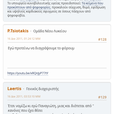
Το υπουργείο κυνοβολευτικής υγείας προειδοποιεί:
Τα κείμενα που
προκύπτουν από ψηφοφορίες.
προκαλούν σύγχυση, θυμό, εφίδρωση
και υψηλούς καρδιακούς σφυγμούς σε όσους πάσχουν από
ψηφοφοβία.
P.Tsiotakis
Ομάδα Νέου Λυκείου
16 Δεκ 2011, 01:24:12 ΜΜ
#128
Εγώ προτείνω να διαγράψουμε το φόρουμ
https://youtu.be/xRQnJyP77tY
Laertis
Γενικός διαχειριστής
16 Δεκ 2011, 03:53:10 ΜΜ
#129
Έτσι νομίζω κι εγώ Παναγιώτη, μιας και διέπεται από
"
κανόνες που έχει θέσει