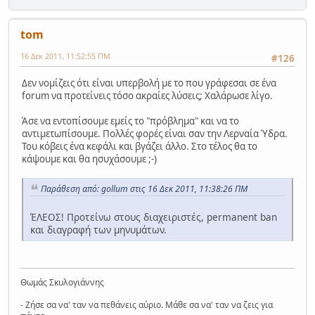
tom
16 Δεκ 2011, 11:52:55 ΠΜ
#126
Δεν νομίζεις ότι είναι υπερβολή με το που γράφεσαι σε ένα
forum να προτείνεις τόσο ακραίες λύσεις; Χαλάρωσε λίγο.
Άσε να εντοπίσουμε εμείς το "πρόβλημα" και να το
αντιμετωπίσουμε. Πολλές φορές είναι σαν την Λερναία Ύδρα.
Του κόβεις ένα κεφάλι και βγάζει άλλο. Στο τέλος θα το
κάψουμε και θα ησυχάσουμε ;-)
Παράθεση από: gollum στις 16 Δεκ 2011, 11:38:26 ΠΜ
ΈΛΕΟΣ! Προτείνω στους διαχειριστές, permanent ban
και διαγραφή των μηνυμάτων.
Θωμάς Σκυλογιάννης
- Ζήσε σα να' ταν να πεθάνεις αύριο. Μάθε σα να' ταν να ζεις για