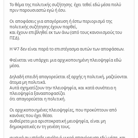
Το θέμα της πολιτικής συζήτησης έχει τεθεί εδώ μέσα πολύ
πριν παρουσιαστώ εγώ ή έσυ.
Οι αποφάσεις για απαγόρευση ή έστω περιορισμό της
πολιτικής συζήτησης έχουν παρθεί,
και έχουν επιβληθεί εκ των άνω (από τους κανονισμούς του
ΠΣΔ).
Η Ψ7 δεν είναι παρά το επιστέγασμα αυτών των αποφάσεων.
Φαίνεται να υπάρχει μια αρχικοποιημένη πλειοψηφία εδώ
μέσα.
Δηλαδή επειδή απαγορεύεται εξ αρχής η πολιτική, μαζεύονται
άτομα μη πολιτικά.
Αυτά σχηματίζουν την πλειοψηφία, και κατά συνέπεια η
πλειοψηφία ξανααποφασίζει
ότι απαγορεύεται η πολιτική.
Οι αρχικοποιημένες πλειοψηφίες, που προκύπτουν από
κανόνες που έχει θέσει
αυθαίρετα μια αριστοκρατική μειοψηφία, είναι μη
δημοκρατικές εν τη γενέση τους.
φυσικά αν υπήρξε μεγάλη ή μικρή απαγόρευση εδώ μέσα, και