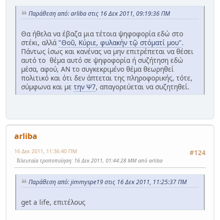
Παράθεση από: arliba στις 16 Δεκ 2011, 09:19:36 ΠΜ
Θα ήθελα να έβαζα μια τέτοια ψηφοφορία εδώ στο
στέκι, αλλά
"Θοῦ, Κύριε, φυλακὴν τῷ στόµατί µου"
.
Πάντως ίσως και κανένας να μην επιτρέπεται να θέσει
αυτό το θέμα αυτό σε ψηφοφορία ή συζήτηση εδώ
μέσα, αφού, ΑΝ το συγκεκριμένο θέμα θεωρηθεί
πολιτικό και ότι δεν άπτεται της πληροφορικής, τότε,
σύμφωνα και με
την Ψ7
, απαγορεύεται να συζητηθεί.
arliba
16 Δεκ 2011, 11:36:40 ΠΜ
#124
Τελευταία τροποποίηση
: 16 Δεκ 2011, 01:44:28 ΜΜ από arliba
Παράθεση από: jimmyspe19 στις 16 Δεκ 2011, 11:25:37 ΠΜ
get a life, επιτέλους