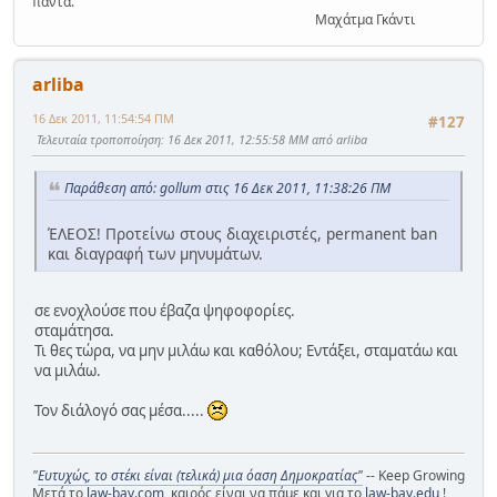
πάντα.
Μαχάτμα Γκάντι
arliba
16 Δεκ 2011, 11:54:54 ΠΜ
#127
Τελευταία τροποποίηση
: 16 Δεκ 2011, 12:55:58 ΜΜ από arliba
Παράθεση από: gollum στις 16 Δεκ 2011, 11:38:26 ΠΜ
ΈΛΕΟΣ! Προτείνω στους διαχειριστές, permanent ban
και διαγραφή των μηνυμάτων.
σε ενοχλούσε που έβαζα ψηφοφορίες.
σταμάτησα.
Τι θες τώρα, να μην μιλάω και καθόλου; Εντάξει, σταματάω και
να μιλάω.
Τον διάλογό σας μέσα.....
"
Ευτυχώς, το στέκι είναι (τελικά) μια όαση Δημοκρατίας"
-- Keep Growing
Μετά το
law-bay.com
, καιρός είναι να πάμε και για το
law-bay.edu
!