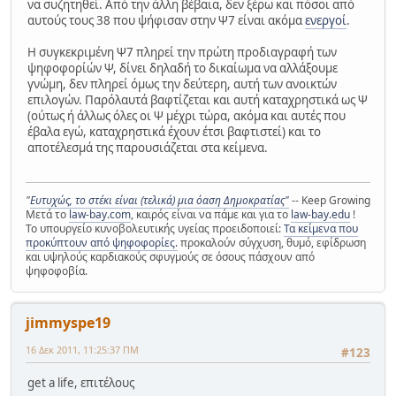
να συζητηθεί. Από την άλλη βέβαια, δεν ξέρω και πόσοι από
αυτούς τους 38 που ψήφισαν στην Ψ7 είναι ακόμα
ενεργοί
.
Η συγκεκριμένη Ψ7 πληρεί την πρώτη προδιαγραφή των
ψηφοφορίών Ψ, δίνει δηλαδή το δικαίωμα να αλλάξουμε
γνώμη, δεν πληρεί όμως την δεύτερη, αυτή των ανοικτών
επιλογών. Παρόλαυτά βαφτίζεται και αυτή καταχρηστικά ως Ψ
(ούτως ή άλλως όλες οι Ψ μέχρι τώρα, ακόμα και αυτές που
έβαλα εγώ, καταχρηστικά έχουν έτσι βαφτιστεί) και το
αποτέλεσμά της παρουσιάζεται στα κείμενα.
"
Ευτυχώς, το στέκι είναι (τελικά) μια όαση Δημοκρατίας"
-- Keep Growing
Μετά το
law-bay.com
, καιρός είναι να πάμε και για το
law-bay.edu
!
Το υπουργείο κυνοβολευτικής υγείας προειδοποιεί:
Τα κείμενα που
προκύπτουν από ψηφοφορίες.
προκαλούν σύγχυση, θυμό, εφίδρωση
και υψηλούς καρδιακούς σφυγμούς σε όσους πάσχουν από
ψηφοφοβία.
jimmyspe19
16 Δεκ 2011, 11:25:37 ΠΜ
#123
get a life, επιτέλους