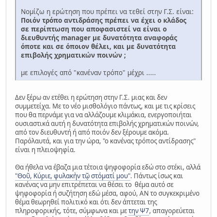
Νομίζω η ερώτηση που πρέπει να τεθεί στην Γ.Σ. είναι:
Ποιόν τρόπο αντιδράσης πρέπει να έχει ο κλάδος
σε περίπτωση που αποφασιστεί να είναι ο
διευθυντής manager με δυνατότητα αναφοράς
όποτε και σε όποιον θέλει, και με δυνατότητα
επιβολής χρηματικών ποινών ;
με επιλογές από "κανέναν τρόπο" μέχρι .....
Δεν ξέρω αν ετέθει η ερώτηση στην Γ.Σ. μιας και δεν
συμμετείχα. Με το νέο μισθολόγιο πάντως, και με τις κρίσεις
που θα περνάμε για να αλλάζουμε κλιμάκια, ενεργοποιήται
ουσιαστικά αυτή η δυνατότητα επιβολής χρηματικών ποινών,
από τον διευθυντή ή από ποιόν δεν ξέρουμε ακόμα.
Παρόλαυτά, και για την ώρα, "ο κανένας τρόπος αντίδρασης"
είναι η πλειοψηφία.
Θα ήθελα να έβαζα μια τέτοια ψηφοφορία εδώ στο στέκι, αλλά
"Θοῦ, Κύριε, φυλακὴν τῷ στόµατί µου"
. Πάντως ίσως και
κανένας να μην επιτρέπεται να θέσει το θέμα αυτό σε
ψηφοφορία ή συζήτηση εδώ μέσα, αφού, ΑΝ το συγκεκριμένο
θέμα θεωρηθεί πολιτικό και ότι δεν άπτεται της
πληροφορικής, τότε, σύμφωνα και με
την Ψ7
, απαγορεύεται