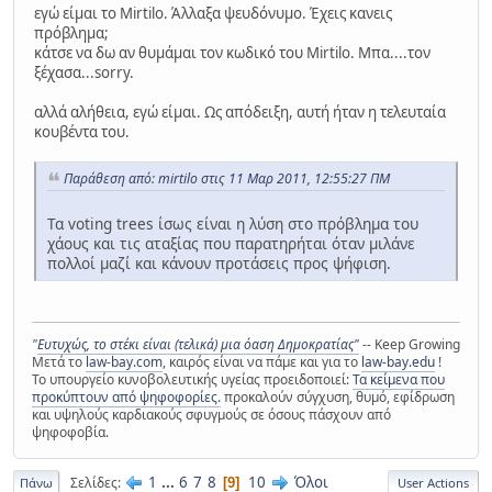
εγώ είμαι το Mirtilo. Άλλαξα ψευδόνυμο. Έχεις κανεις
πρόβλημα;
κάτσε να δω αν θυμάμαι τον κωδικό του Mirtilo. Μπα....τον
ξέχασα...sorry.
αλλά αλήθεια, εγώ είμαι. Ως απόδειξη, αυτή ήταν η τελευταία
κουβέντα του.
Παράθεση από: mirtilo στις 11 Μαρ 2011, 12:55:27 ΠΜ
Τα voting trees ίσως είναι η λύση στο πρόβλημα του
χάους και τις αταξίας που παρατηρήται όταν μιλάνε
πολλοί μαζί και κάνουν προτάσεις προς ψήφιση.
"
Ευτυχώς, το στέκι είναι (τελικά) μια όαση Δημοκρατίας"
-- Keep Growing
Μετά το
law-bay.com
, καιρός είναι να πάμε και για το
law-bay.edu
!
Το υπουργείο κυνοβολευτικής υγείας προειδοποιεί:
Τα κείμενα που
προκύπτουν από ψηφοφορίες.
προκαλούν σύγχυση, θυμό, εφίδρωση
και υψηλούς καρδιακούς σφυγμούς σε όσους πάσχουν από
ψηφοφοβία.
1
...
6
7
8
10
Όλοι
Σελίδες
9
Πάνω
User Actions