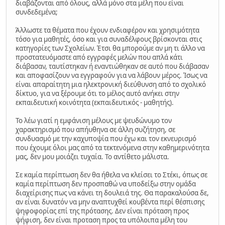
διαβάζονται από όλους, αλλά μόνο στα μέλη που είναι
συνδεδεμένα;
Άλλωστε τα θέματα που έχουν ενδιαφέρον και χρησιμότητα
τόσο για μαθητές, όσο και για συναδέλφους βρίσκονται στις
κατηγορίες των Σχολείων. Έτσι θα μπορούμε αν μη τι άλλο να
προστατευόμαστε από εγγραφές μελών που απλά κάτι
διάβασαν, ταυτίστηκαν ή εναντιώθηκαν σε αυτό που διάβασαν
και αποφασίζουν να εγγραφούν για να λάβουν μέρος. Ίσως να
είναι απαραίτητη μια ηλεκτρονική διεύθυνση από το σχολικό
δίκτυο, για να ξέρουμε ότι το μέλος αυτό ανήκει στην
εκπαιδευτική κοινότητα (εκπαιδευτικός - μαθητής).
Το λέω γιατί η εμφάνιση μέλους με ψευδώνυμο τον
χαρακτηρισμό που απήυθηνα σε άλλη συζήτηση, σε
συνδυασμό με την καχυποψία που έχω και τον εκνευρισμό
που έχουμε όλοι μας από τα τεκτενόμενα στην καθημερινότητα
μας, δεν μου μοιάζει τυχαία. Το αντίθετο μάλιστα.
Σε καμία περίπτωση δεν θα ήθελα να κλείσει το Στέκι, όπως σε
καμία περίπτωση δεν προσπαθώ να υποδείξω στην ομάδα
διαχείρισης πως να κάνει τη δουλειά της. Θα παρακαλούσα δε,
αν είναι δυνατόν να μην αναπτυχθεί κουβέντα περί θέσπισης
ψηφοφορίας επί της πρότασης. Δεν είναι πρόταση προς
ψήφιση, δεν είναι προταση προς τα υπόλοιπα μέλη του