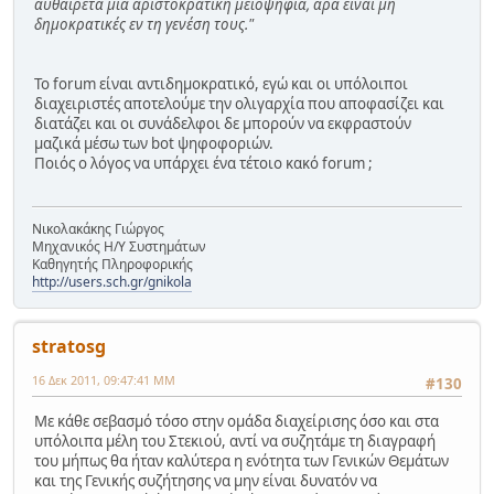
αυθαίρετα μια αριστοκρατική μειοψηφία, άρα είναι μη
δημοκρατικές εν τη γενέση τους."
Το forum είναι αντιδημοκρατικό, εγώ και οι υπόλοιποι
διαχειριστές αποτελούμε την ολιγαρχία που αποφασίζει και
διατάζει και οι συνάδελφοι δε μπορούν να εκφραστούν
μαζικά μέσω των bot ψηφοφοριών.
Ποιός ο λόγος να υπάρχει ένα τέτοιο κακό forum ;
Νικολακάκης Γιώργος
Μηχανικός Η/Υ Συστημάτων
Καθηγητής Πληροφορικής
http://users.sch.gr/gnikola
stratosg
16 Δεκ 2011, 09:47:41 ΜΜ
#130
Με κάθε σεβασμό τόσο στην ομάδα διαχείρισης όσο και στα
υπόλοιπα μέλη του Στεκιού, αντί να συζητάμε τη διαγραφή
του μήπως θα ήταν καλύτερα η ενότητα των Γενικών Θεμάτων
και της Γενικής συζήτησης να μην είναι δυνατόν να