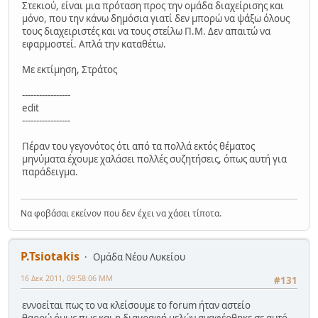
Στεκιού, είναι μια πρόταση προς την ομάδα διαχείρισης και
μόνο, που την κάνω δημόσια γιατί δεν μπορώ να ψάξω όλους
τους διαχειριστές και να τους στείλω Π.Μ. Δεν απαιτώ να
εφαρμοστεί. Απλά την καταθέτω.
Με εκτίμηση, Στράτος
-----------------
edit
-----------------
Πέραν του γεγονότος ότι από τα πολλά εκτός θέματος
μηνύματα έχουμε χαλάσει πολλές συζητήσεις, όπως αυτή για
παράδειγμα.
Να φοβάσαι εκείνον που δεν έχει να χάσει τίποτα.
P.Tsiotakis
Ομάδα Νέου Λυκείου
16 Δεκ 2011, 09:58:06 ΜΜ
#131
εννοείται πως το να κλείσουμε το forum ήταν αστείο
θαρρώ όμως πως και η διαγραφή μελών αναφέρθηκε σε αυτό