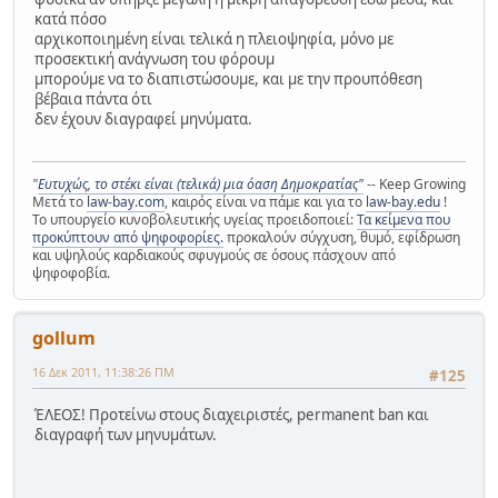
κατά πόσο
αρχικοποιημένη είναι τελικά η πλειοψηφία, μόνο με
προσεκτική ανάγνωση του φόρουμ
μπορούμε να το διαπιστώσουμε, και με την προυπόθεση
βέβαια πάντα ότι
δεν έχουν διαγραφεί μηνύματα.
"
Ευτυχώς, το στέκι είναι (τελικά) μια όαση Δημοκρατίας"
-- Keep Growing
Μετά το
law-bay.com
, καιρός είναι να πάμε και για το
law-bay.edu
!
Το υπουργείο κυνοβολευτικής υγείας προειδοποιεί:
Τα κείμενα που
προκύπτουν από ψηφοφορίες.
προκαλούν σύγχυση, θυμό, εφίδρωση
και υψηλούς καρδιακούς σφυγμούς σε όσους πάσχουν από
ψηφοφοβία.
gollum
16 Δεκ 2011, 11:38:26 ΠΜ
#125
ΈΛΕΟΣ! Προτείνω στους διαχειριστές, permanent ban και
διαγραφή των μηνυμάτων.