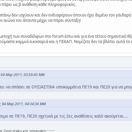
να πάρει ως β ανάθεση κάθε πληροφορικός.
άνω δεν ισχύουν και δεν ενδιαφέρουν όποιον έχει δεμένο τον γάιδαρό 
ν αιώνα τον άπαντα μέχρι να πάρει σύνταξη!
μετοχή των συναδέλφων στο forum έστω και για ένα τέτοιο σημαντικό θέ
λούμαστε καμμιά εικοσαριά και η ΠΕΚΑΠ. Νομίζετε δεν τα βλέπει αυτά το
 04 Μαρ 2011, 03:59:43 ΜΜ
πει να σπάσει σε ΟΥΣΙΑΣΤΙΚΑ υποκομμάτια ΠΕ19 και ΠΕ20 για να μπορ
ις 04 Μαρ 2011, 04:34:36 ΜΜ
άσιμο σε ΠΕ19, ΠΕ20 σχετικά με τις 2ες αναθέσεις καλό ακούγεται....
 Gnirutako και smanako;;;;;;;;