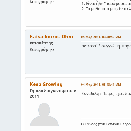
Καταγράφηκε
1. Είναι ήδη "παραφορτωμέ
2. Τα μαθήματά μας είναι ε
Katsadouros_Dhm
04 Μαρ 2011, 03:38:46 ΜΜ
επισκέπτης
petrosp13 συγγνώμη, παρ
Καταγράφηκε
Keep Growing
04 Μαρ 2011, 03:43:44 ΜΜ
Ομάδα διαγωνισμάτων
Συνάδελφε Πέτρο, έχεις δί
2011
Ο Έρωτας (του Εκπ/κου Πληροφ