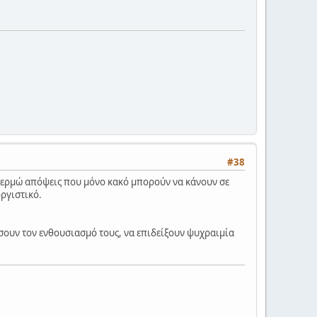
#38
ν θερμώ απόψεις που μόνο κακό μπορούν να κάνουν σε
οργιστικό.
ουν τον ενθουσιασμό τους, να επιδείξουν ψυχραιμία