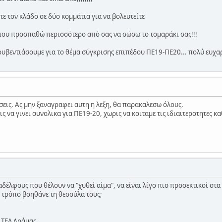
ετε τον κλάδο σε δύο κομμάτια για να βολευτείτε
 που προσπαθώ περισσότερο από σας να σώσω το τομαράκι σας!!!
κουβεντιάσουμε για το θέμα σύγκρισης επιπέδου ΠΕ19-ΠΕ20... πολύ ευχα
σεις. Ας μην ξαναγραφει αυτη η λεξη, θα παρακαλεσω όλους.
εις να γινει συνολικα για ΠΕ19-20, χωρις να κοιταμε τις ιδιαιτεροτητες 
έλφους που θέλουν να "χυθεί αίμα", να είναι λίγο πιο προσεκτικοί στα 
ν τρόπο βοηθάνε τη θεσούλα τους;
 ΤΕΛ Δράμας.