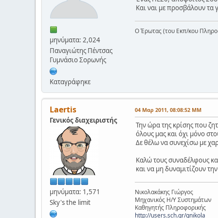
Και ναι με προσβάλουν τα 
Ο Έρωτας (του Εκπ/κου Πληροφ
μηνύματα: 2,024
Παναγιώτης Πέντσας
Γυμνάσιο Σορωνής
Καταγράφηκε
Laertis
04 Μαρ 2011, 08:08:52 ΜΜ
Γενικός διαχειριστής
Την ώρα της κρίσης που ζητ
όλους μας και όχι μόνο στο
Δε θέλω να συνεχίσω με χαρ
Καλώ τους συναδέλφους κα
και να μη δυναμιτίζουν τη
μηνύματα: 1,571
Νικολακάκης Γιώργος
Μηχανικός Η/Υ Συστημάτων
Sky's the limit
Καθηγητής Πληροφορικής
http://users.sch.gr/gnikola