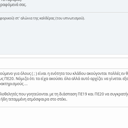
γραφόμενά σας.
ορικού) στ' αλώνια της καλδέρας (του υπνωτισμού).
ούμενο για όλους ( ; ) είναι η ενότητα του κλάδου ακούγονται πολλές ε
υς ΠΕ20. Νόμιζα ότι τα είχα ακούσει όλα αλλά αυτό αρχίζει να γίνεται εξ
ακτηρισμούς ...
λοθελητές που γοητεύονται με τη διάσπαση ΠΕ19 και ΠΕ20 να συγκρατήσ
ν ήδη τεταμμένη ατμόσφαιρα στο στέκι.