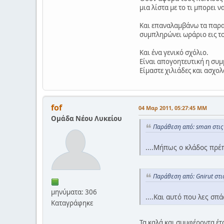
μια λίστα με το τι μπορει 
Και επαναλαμβάνω τα παραπ
συμπληρώνει ωράριο εις το
Και ένα γενικό σχόλιο.
Είναι απογοητευτική η συμ
Είμαστε χιλιάδες και ασχο
fof
04 Μαρ 2011, 05:27:45 ΜΜ
Ομάδα Νέου Λυκείου
Παράθεση από: sman στις
....Μήπως ο κλάδος πρέ
Παράθεση από: Gnirut στ
μηνύματα: 306
....Και αυτό που λες σπ
Καταγράφηκε
Τα καλά και συμφέροντα έτσι