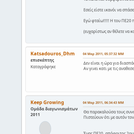
Εσείς είστε ικανόι να σπάσ
Εγώ φταίω!!!!! Η του ΠΕ20
(ευχαρίστως αν θέλετε να 
Katsadouros_Dhm
04 Μαρ 2011, 05:37:32 ΜΜ
επισκέπτης
Δεν είναι η ώρα για διασπά
Καταγράφηκε
Αν γινει κατι με τις αναθεσ
Keep Growing
04 Μαρ 2011, 06:34:43 ΜΜ
Ομάδα διαγωνισμάτων
Θα παρακαλούσα τους συναδ
2011
Πιστεύουν ότι με αυτόν το
Ένας ΠΕ20, απόφοιτος 2ου