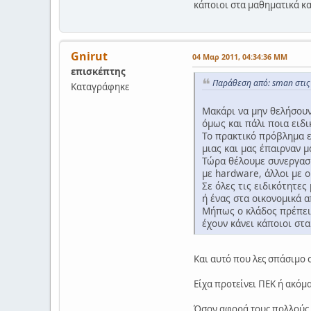
κάποιοι στα μαθηματικά και
Gnirut
04 Μαρ 2011, 04:34:36 ΜΜ
επισκέπτης
Παράθεση από: sman στις
Καταγράφηκε
Μακάρι να μην θελήσουν
όμως και πάλι ποια ειδ
Το πρακτικό πρόβλημα ε
μιας και μας έπαιρναν μ
Τώρα θέλουμε συνεργασίε
με hardware, άλλοι με ο
Σε όλες τις ειδικότητες
ή ένας στα οικονομικά α
Μήπως ο κλάδος πρέπει 
έχουν κάνει κάποιοι στα
Και αυτό που λες σπάσιμο σ
Είχα προτείνει ΠΕΚ ή ακόμα
Όσον αφορά τους πολλούς τ