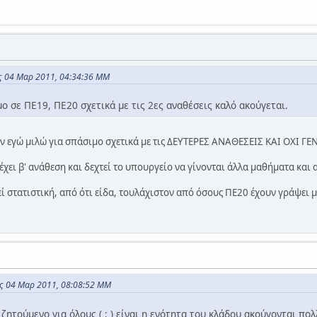
ις 04 Μαρ 2011, 04:34:36 ΜΜ
ο σε ΠΕ19, ΠΕ20 σχετικά με τις 2ες αναθέσεις καλό ακούγεται.
ον εγώ μιλώ για σπάσιμο σχετικά με τις ΔΕΥΤΕΡΕΣ ΑΝΑΘΕΣΕΙΣ ΚΑΙ ΟΧΙ Γ
έχει β' ανάθεση και δεχτεί το υπουργείο να γίνονται άλλα μαθήματα και 
εί στατιστική, από ότι είδα, τουλάχιστον από όσους ΠΕ20 έχουν γράψει 
ις 04 Μαρ 2011, 08:08:52 ΜΜ
 ζητούμενο για όλους ( ; ) είναι η ενότητα του κλάδου ακούγονται π