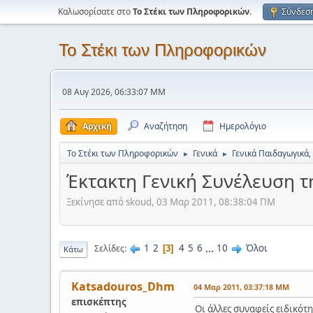
Καλωσορίσατε στο
Το Στέκι των Πληροφορικών
.
Σύνδεσ
Το Στέκι των Πληροφορικών
08 Αυγ 2026, 06:33:07 ΜΜ
Αρχική
Αναζήτηση
Ημερολόγιο
Το Στέκι των Πληροφορικών
Γενικά
Γενικά Παιδαγωγικά,
►
►
Έκτακτη Γενική Συνέλευση τη
Ξεκίνησε από skoud, 03 Μαρ 2011, 08:38:04 ΠΜ
1
2
4
5
6
...
10
Όλοι
Σελίδες
3
Κάτω
Katsadouros_Dhm
04 Μαρ 2011, 03:37:18 ΜΜ
επισκέπτης
Οι άλλες συναφείς ειδικότη