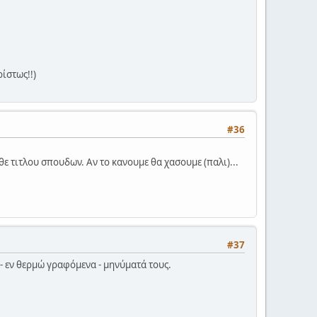
ρίστως!!)
#36
καθε τιτλου σπουδων. Αν το κανουμε θα χασουμε (παλι)...
#37
- εν θερμώ γραφόμενα - μηνύματά τους.