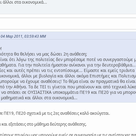
 άλλοι στα οικονομικά...
 04 Μαρ 2011, 03:59:43 ΜΜ
!
ικότητα θα θελήσει να μας δώσει 2η ανάθεση;
ίναι ότι λόγω της πολιτείας δεν μπορέσαμε ποτέ να συνεργαστούμε μ
αθήματα. Για την πολιτεία ήμασταν ανίκανοι για την δευτεροβάθμια...
ς και αυτές πρέπει να τις εντοπίσουμε... Είμαστε και εμείς τριάντα
ικονομικά, άλλοι με βιολογία και άλλοι ακόμα Επιστήμες και Πολιτισμ
 μπορούμε να έχουμε αναθέσεις! Το θέμα είναι αν πραγματικά θα είν
πό την Αθήνα. Τα δε ΤΕΙ τι γίνεται που μπαίνουν και από τεχνικά λύκει
να σπάσει σε ΟΥΣΙΑΣΤΙΚΑ υποκομμάτια ΠΕ19 και ΠΕ20 για να μπορούμ
 μαθηματικά και άλλοι στα οικονομικά...
ε ΠΕ19, ΠΕ20 σχετικά με τις 2ες αναθέσεις καλό ακούγεται.
 και εξετάσεις στο μάθημα δεύτερης ανάθεσης.
ύπους πτυχίου μας μπορούμε εμείς σε συνεργασία με τις αντίστοιχες π