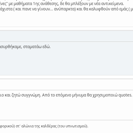
νες" με μαθήματα 1ης ανάθεσης, δε θα μπλέξουν με νέα αντικείμενα.
λάχιστα ( και πανε να γίνουν... ανύπαρκτα) και θα καλυφθούν από εμάς ( 
ασυρθήκαμε, σταματάω εδώ.
κιο και ζητώ συγγνώμη. Από το επόμενο μήνυμα θα χρησιμοποιώ quotes.
ορικού) στ' αλώνια της καλδέρας (του υπνωτισμού).