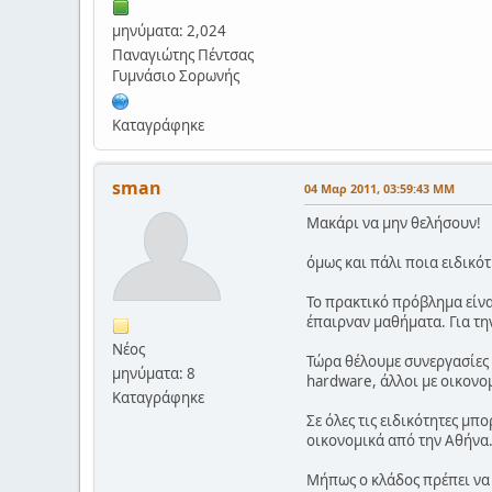
μηνύματα: 2,024
Παναγιώτης Πέντσας
Γυμνάσιο Σορωνής
Καταγράφηκε
sman
04 Μαρ 2011, 03:59:43 ΜΜ
Μακάρι να μην θελήσουν!
όμως και πάλι ποια ειδικότ
Το πρακτικό πρόβλημα είναι
έπαιρναν μαθήματα. Για την
Νέος
Τώρα θέλουμε συνεργασίες κ
μηνύματα: 8
hardware, άλλοι με οικονομ
Καταγράφηκε
Σε όλες τις ειδικότητες μπ
οικονομικά από την Αθήνα. 
Μήπως ο κλάδος πρέπει να 