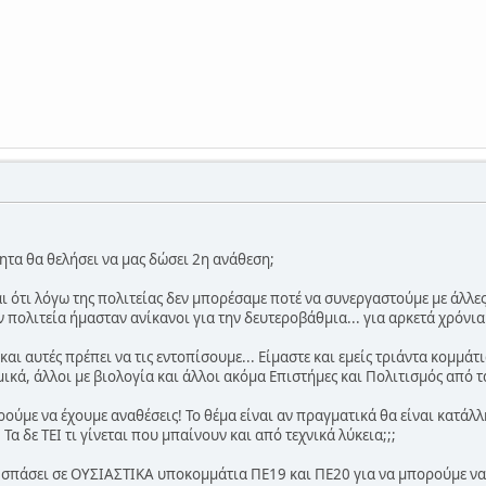
ητα θα θελήσει να μας δώσει 2η ανάθεση;
 ότι λόγω της πολιτείας δεν μπορέσαμε ποτέ να συνεργαστούμε με άλλες 
 πολιτεία ήμασταν ανίκανοι για την δευτεροβάθμια... για αρκετά χρόνια
αι αυτές πρέπει να τις εντοπίσουμε... Είμαστε και εμείς τριάντα κομμάτ
ικά, άλλοι με βιολογία και άλλοι ακόμα Επιστήμες και Πολιτισμός από τ
ορούμε να έχουμε αναθέσεις! Το θέμα είναι αν πραγματικά θα είναι κατάλ
Τα δε ΤΕΙ τι γίνεται που μπαίνουν και από τεχνικά λύκεια;;;
σπάσει σε ΟΥΣΙΑΣΤΙΚΑ υποκομμάτια ΠΕ19 και ΠΕ20 για να μπορούμε να έ