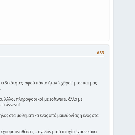
#33
ειδικότητες, αφού πάντα ήταν "εχθροί" μιας και μας
.
ια. Άλλοι πληροφορικοί με software, άλλα με
α Γιάννενα!
ληλος στα μαθηματικά ένας από μακεδονίας ή ένας στα
χουμε αναθέσεις... σχεδόν μισό πτυχίο έχουν κάνει