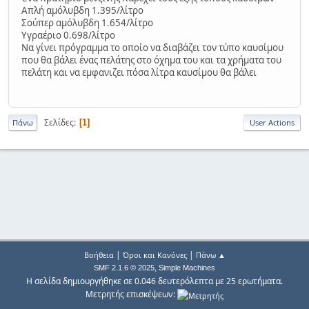
Απλή αμόλυβδη 1.395/λίτρο
Σούπερ αμόλυβδη 1.654/λίτρο
Υγραέριο 0.698/λίτρο
Να γίνει πρόγραμμα το οποίο να διαβάζει τον τύπο καυσίμου
που θα βάλει ένας πελάτης στο όχημα του και τα χρήματα του
πελάτη και να εμφανιζει πόσα λίτρα καυσίμου θα βάλει
Σελίδες
1
Πάνω
User Actions
|
|
Βοήθεια
Όροι και Κανόνες
Πάνω ▲
,
SMF 2.1.6 © 2025
Simple Machines
Η σελίδα δημιουργήθηκε σε 0.046 δευτερόλεπτα με 25 ερωτήματα.
Μετρητής επισκέψεων: