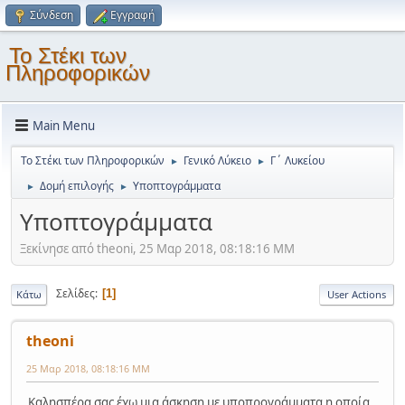
Σύνδεση
Εγγραφή
Το Στέκι των
Πληροφορικών
Main Menu
Το Στέκι των Πληροφορικών
Γενικό Λύκειο
Γ΄ Λυκείου
►
►
Δομή επιλογής
Υποπτογράμματα
►
►
Υποπτογράμματα
Ξεκίνησε από theoni, 25 Μαρ 2018, 08:18:16 ΜΜ
Σελίδες
1
Κάτω
User Actions
theoni
25 Μαρ 2018, 08:18:16 ΜΜ
Καλησπέρα σας έχω μια άσκηση με υποπρογράμματα η οποία