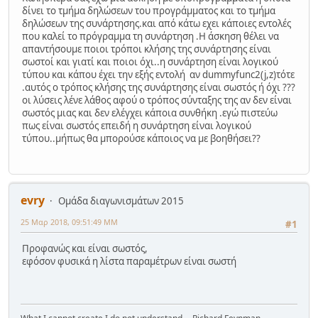
δίνει το τμήμα δηλώσεων του προγράμματος και το τμήμα
δηλώσεων της συνάρτησης.και από κάτω εχει κάποιες εντολές
που καλεί το πρόγραμμα τη συνάρτηση .Η άσκηση θέλει να
απαντήσουμε ποιοι τρόποι κλήσης της συνάρτησης είναι
σωστοί και γιατί και ποιοι όχι..η συνάρτηση είναι λογικού
τύπου και κάπου έχει την εξής εντολή αν dummyfunc2(j,z)τότε
.αυτός ο τρόπος κλήσης της συνάρτησης είναι σωστός ή όχι ???
οι λύσεις λένε λάθος αφού ο τρόπος σύνταξης της αν δεν είναι
σωστός μιας και δεν ελέγχει κάποια συνθήκη .εγώ πιστεύω
πως είναι σωστός επειδή η συνάρτηση είναι λογικού
τύπου..μήπως θα μπορούσε κάποιος να με βοηθήσει??
evry
Ομάδα διαγωνισμάτων 2015
25 Μαρ 2018, 09:51:49 ΜΜ
#1
Προφανώς και είναι σωστός,
εφόσον φυσικά η λίστα παραμέτρων είναι σωστή