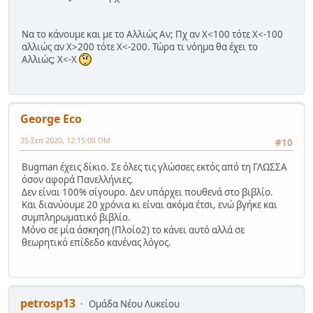
Να το κάνουμε και με το Αλλιώς Αν; Πχ αν Χ<100 τότε Χ<-100
αλλιώς αν Χ>200 τότε Χ<-200. Τώρα τι νόημα θα έχει το
Αλλιώς; Χ<-Χ
George Eco
25 Σεπ 2020, 12:15:08 ΠΜ
#10
Bugman έχεις δίκιο. Σε όλες τις γλώσσες εκτός από τη ΓΛΩΣΣΑ
όσον αφορά Πανελλήνιες.
Δεν είναι 100% σίγουρο. Δεν υπάρχει πουθενά στο βιβλίο.
Και διανύουμε 20 χρόνια κι είναι ακόμα έτσι, ενώ βγήκε και
συμπληρωματικό βιβλίο.
Μόνο σε μία άσκηση (Πλοίο2) το κάνει αυτό αλλά σε
θεωρητικό επίδεδο κανένας λόγος.
petrosp13
Ομάδα Νέου Λυκείου