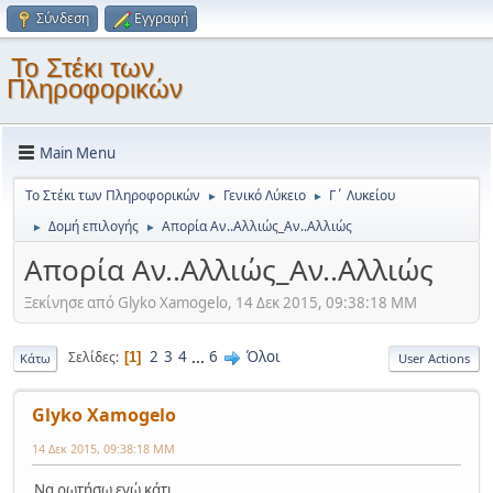
Σύνδεση
Εγγραφή
Το Στέκι των
Πληροφορικών
Main Menu
Το Στέκι των Πληροφορικών
Γενικό Λύκειο
Γ΄ Λυκείου
►
►
Δομή επιλογής
Απορία Αν..Αλλιώς_Αν..Αλλιώς
►
►
Απορία Αν..Αλλιώς_Αν..Αλλιώς
Ξεκίνησε από Glyko Xamogelo, 14 Δεκ 2015, 09:38:18 ΜΜ
2
3
4
...
6
Όλοι
Σελίδες
1
Κάτω
User Actions
Glyko Xamogelo
14 Δεκ 2015, 09:38:18 ΜΜ
Να ρωτήσω εγώ κάτι .