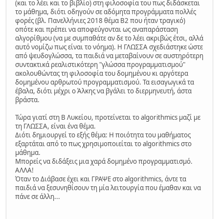
(και το λέει και το βιβλίο) στη φιλοσοφία του πως διδάσκεται
το μάθημα, διότι οδηγούν σε αδόμητα προγράμματα πολλές
φορές (βλ. Πανελλήνιες 2018 θέμα Β2 που ήταν τραγικό)
οπότε και πρέπει να αποφεύγονται ως αναπαράσταση
αλγορίθμου (να με συμπαθάτε αν δε το λέει ακριβώς έτσι, αλλά
αυτό νομίζω πως είναι το νόημα). Η ΓΛΩΣΣΑ σχεδιάστηκε ώστε
από ψευδογλώσσα, τα παιδιά να μεταβαίνουν σε αυστηρότερη
συντακτικά ρεαλιστικότερη "γλώσσα προγραμματισμού"
ακολουθώντας τη φιλοσοφία του δομημένου κι αργότερα
δομημένου αρθρωτού προγραμματισμού. Τα εισαγωγικά τα
έβαλα, διότι μέχρι ο Άλκης να βγάλει το διερμηνευτή, άστα
βράστα.
Τώρα γιατί στη Β Λυκείου, προτείνεται το algorithmics μαζί με
τη ΓΛΩΣΣΑ, είναι ένα θέμα.
Διότι δημιουργεί το εξής θέμα: Η ποιότητα του μαθήματος
εξαρτάται από το πως χρησιμοποιείται το algorithmics στο
μάθημα.
Μπορείς να διδάξεις μια χαρά δομημένο προγραμματισμό.
ΑΛΛΑ!
Όταν το Διάβασε έχει και ΓΡΑΨΕ στο algorithmics, άντε τα
παιδιά να ξεσυνηθίσουν τη μία λειτουργία που έμαθαν και να
πάνε σε άλλη...