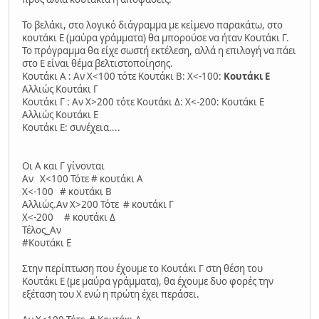
Το βελάκι, στο λογικό διάγραμμα με κείμενο παρακάτω, στο
κουτάκι Ε (μαύρα γράμματα) θα μπορούσε να ήταν Κουτάκι Γ.
Το πρόγραμμα θα είχε σωστή εκτέλεση, αλλά η επιλογή να πάει
στο Ε είναι θέμα βελτιστοποίησης.
Κουτάκι Α : Αν Χ<100 τότε Κουτάκι Β: Χ<-100:
Κουτάκι Ε
Αλλιώς Κουτάκι Γ
Κουτάκι Γ : Αν Χ>200 τότε Κουτάκι Δ: Χ<-200: Κουτάκι Ε
Αλλιώς Κουτάκι Ε
Κουτάκι Ε: συνέχεια....
Οι Α και Γ γίνονται
Αν Χ<100 Τότε # κουτάκι Α
Χ<-100 # κουτάκι Β
Αλλιώς.Αν Χ>200 Τότε # κουτάκι Γ
Χ<-200 # κουτάκι Δ
Τέλος_Αν
#Κουτάκι Ε
Στην περίπτωση που έχουμε το Κουτάκι Γ στη θέση του
Κουτάκι Ε (με μαύρα γράμματα), θα έχουμε δυο φορές την
εξέταση του Χ ενώ η πρώτη έχει περάσει.