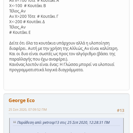
Αν Χ<100 Τότε # Κουτάκι Α
Χ<-100 # Κουτάκι Β
Τέλος_Αν
Αν Χ>200 Τότε # Κουτάκι Γ
Χ<-200 # Κουτάκι Δ
Τέλος_Αν
# Κουτάκι Ε
Δείτε ότι όλα τα κουτάκια υπάρχουν αλλά η υλοποίηση
διαφέρει. Αυτή με την χρήση της Αλλιώς_Αν είναι καλύτερη.
Και οι δυο είναι σωστές ως προς τον αλγόριθμο (βάσει της
παραλλαγής που έχω αναφέρει).
Κανόνας λοιπόν είναι ένας: Η Γλώσσα μπορεί να υλοποιεί
προγραμματιστικά λογικά διαγράμματα.
George Eco
25 Σεπ 2020, 07:09:52 ΠΜ
#13
Παράθεση από: petrosp13 στις 25 Σεπ 2020, 12:28:31 ΠΜ