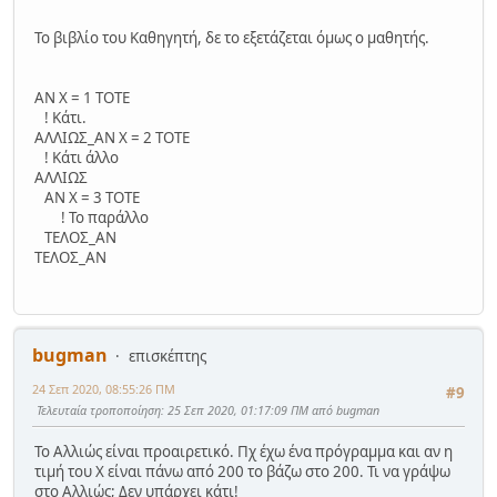
Το βιβλίο του Καθηγητή, δε το εξετάζεται όμως ο μαθητής.
ΑΝ Χ = 1 ΤΟΤΕ
! Κάτι.
ΑΛΛΙΩΣ_ΑΝ Χ = 2 ΤΟΤΕ
! Κάτι άλλο
ΑΛΛΙΩΣ
ΑΝ Χ = 3 ΤΟΤΕ
! Το παράλλο
ΤΕΛΟΣ_ΑΝ
ΤΕΛΟΣ_ΑΝ
bugman
επισκέπτης
24 Σεπ 2020, 08:55:26 ΠΜ
#9
Τελευταία τροποποίηση
: 25 Σεπ 2020, 01:17:09 ΠΜ από bugman
Το Αλλιώς είναι προαιρετικό. Πχ έχω ένα πρόγραμμα και αν η
τιμή του Χ είναι πάνω από 200 το βάζω στο 200. Τι να γράψω
στο Αλλιώς; Δεν υπάρχει κάτι!