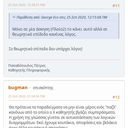
25 Σεπ 2020, 12:28:31 ΠΜ
#11
Παράθεση από: George Eco στις 25 Σεπ 2020, 12:15:08 ΠΜ
Μόνο σε μία άσκηση (Πλοίο2) το κάνει αυτό αλλά σε
θεωρητικό επίδεδο κανένας λόγος.
Σε θεωρητικό επίπεδο δεν υπάρχει λόγος!
Παπαδόπουλος Πέτρος
Καθηγητής Πληροφορικής
bugman
επισκέπτης
25 Σεπ 2020, 01:04:56 ΠΜ
#12
Θα πρότεινα τα παραδείγματα να μην είναι μέρος ενός "παζλ"
κανόνων από το οποίο ο Χ καθηγητής βγάζει συμπεράσματα.
Η χρήση της γλώσσας γίνεται σε αντικατάσταση των λογικών
διαγραμμάτων. Εκεί έχουμε κουτάκια, αποφάσεις και βελάκια
προς άλλα κουτάκια ή αποφάσεις.