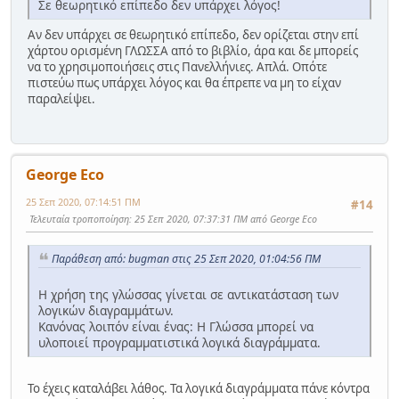
Σε θεωρητικό επίπεδο δεν υπάρχει λόγος!
Αν δεν υπάρχει σε θεωρητικό επίπεδο, δεν ορίζεται στην επί
χάρτου ορισμένη ΓΛΩΣΣΑ από το βιβλίο, άρα και δε μπορείς
να το χρησιμοποιήσεις στις Πανελλήνιες. Απλά. Οπότε
πιστεύω πως υπάρχει λόγος και θα έπρεπε να μη το είχαν
παραλείψει.
George Eco
25 Σεπ 2020, 07:14:51 ΠΜ
#14
Τελευταία τροποποίηση
: 25 Σεπ 2020, 07:37:31 ΠΜ από George Eco
Παράθεση από: bugman στις 25 Σεπ 2020, 01:04:56 ΠΜ
Η χρήση της γλώσσας γίνεται σε αντικατάσταση των
λογικών διαγραμμάτων.
Κανόνας λοιπόν είναι ένας: Η Γλώσσα μπορεί να
υλοποιεί προγραμματιστικά λογικά διαγράμματα.
Το έχεις καταλάβει λάθος. Τα λογικά διαγράμματα πάνε κόντρα