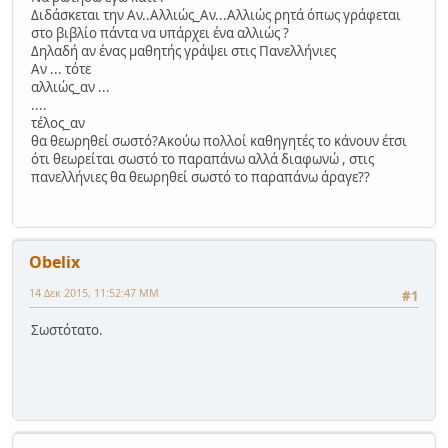
Διδάσκεται την Αν..Αλλιώς_Αν...Αλλιώς ρητά όπως γράφεται
στο βιβλίο πάντα να υπάρχει ένα αλλιώς ?
Δηλαδή αν ένας μαθητής γράψει στις Πανελλήνιες
Αν ... τότε
αλλιώς_αν ...
....
τέλος_αν
θα θεωρηθεί σωστό?Ακούω πολλοί καθηγητές το κάνουν έτσι
ότι θεωρείται σωστό το παραπάνω αλλά διαφωνώ , στις
πανελλήνιες θα θεωρηθεί σωστό το παραπάνω άραγε??
Obelix
14 Δεκ 2015, 11:52:47 ΜΜ
#1
Σωστότατο.